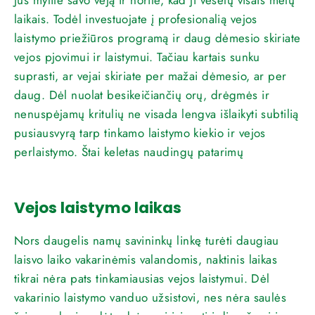
laikais. Todėl investuojate į profesionalią vejos
laistymo priežiūros programą ir daug dėmesio skiriate
vejos pjovimui ir laistymui. Tačiau kartais sunku
suprasti, ar vejai skiriate per mažai dėmesio, ar per
daug. Dėl nuolat besikeičiančių orų, drėgmės ir
nenuspėjamų kritulių ne visada lengva išlaikyti subtilią
pusiausvyrą tarp tinkamo laistymo kiekio ir vejos
perlaistymo. Štai keletas naudingų patarimų
Vejos laistymo laikas
Nors daugelis namų savininkų linkę turėti daugiau
laisvo laiko vakarinėmis valandomis, naktinis laikas
tikrai nėra pats tinkamiausias vejos laistymui. Dėl
vakarinio laistymo vanduo užsistovi, nes nėra saulės