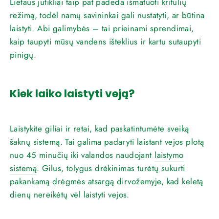
Lietaus jutikliai taip pat padeda išmatuoti kritulių
režimą, todėl namų savininkai gali nustatyti, ar būtina
laistyti. Abi galimybės – tai prieinami sprendimai,
kaip taupyti mūsų vandens išteklius ir kartu sutaupyti
pinigų.
Kiek laiko laistyti veją?
Laistykite giliai ir retai, kad paskatintumėte sveiką
šaknų sistemą. Tai galima padaryti laistant vejos plotą
nuo 45 minučių iki valandos naudojant
laistymo
sistemą
. Gilus, tolygus drėkinimas turėtų sukurti
pakankamą drėgmės atsargą dirvožemyje, kad keletą
dienų nereikėtų vėl laistyti vejos.