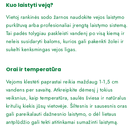
Kuo laistyti veją?
Vietoj rankinės sodo žarnos naudokite vejos laistymo
purkštuvą arba profesionaliai įrengtą laistymo sistemą.
Tai padės tolygiau paskleisti vandenį po visą kiemą ir
neleis susidaryti baloms, kurios gali pakenkti žolei ir
sukelti kenksmingas vejos ligas.
Orai ir temperatūra
Vejoms klestėti paprastai reikia maždaug 1-1,5 cm
vandens per savaitę. Atkreipkite dėmesį į tokius
veiksnius, kaip temperatūra, saulės šviesa ir natūralus
kritulių kiekis jūsų vietovėje. Šiltesnis ir sausesnis oras
gali pareikalauti dažnesnio laistymo, o dėl lietaus
antplūdžio gali tekti atitinkamai sumažinti laistymą.