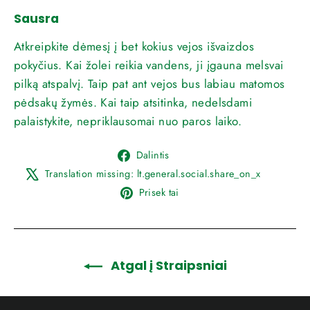
Sausra
Atkreipkite dėmesį į bet kokius vejos išvaizdos
pokyčius. Kai žolei reikia vandens, ji įgauna melsvai
pilką atspalvį. Taip pat ant vejos bus labiau matomos
pėdsakų žymės. Kai taip atsitinka, nedelsdami
palaistykite, nepriklausomai nuo paros laiko.
Dalintis
Dalintis
Facebook
Translat
Translation missing: lt.general.social.share_on_x
missing
Prisegti
Prisek tai
lt.gener
prie
Pinterest
Atgal į Straipsniai