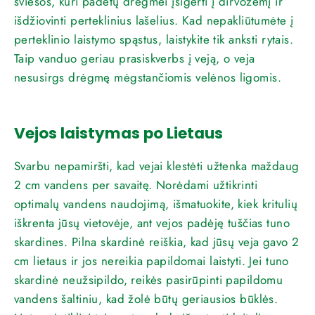
šviesos, kuri padėtų drėgmei įsigerti į dirvožemį ir
išdžiovinti perteklinius lašelius. Kad nepakliūtumėte į
perteklinio laistymo spąstus, laistykite tik anksti rytais.
Taip vanduo geriau prasiskverbs į veją, o veja
nesusirgs drėgmę mėgstančiomis velėnos ligomis.
Vejos laistymas po Lietaus
Svarbu nepamiršti, kad vejai klestėti užtenka maždaug
2 cm vandens per savaitę. Norėdami užtikrinti
optimalų vandens naudojimą, išmatuokite, kiek kritulių
iškrenta jūsų vietovėje, ant vejos padėję tuščias tuno
skardines. Pilna skardinė reiškia, kad jūsų veja gavo 2
cm lietaus ir jos nereikia papildomai laistyti. Jei tuno
skardinė neužsipildo, reikės pasirūpinti papildomu
vandens šaltiniu, kad žolė būtų geriausios būklės.