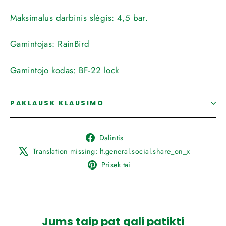
Maksimalus darbinis slėgis:
4,5 bar.
Gamintojas:
RainBird
Gamintojo kodas:
BF-22 lock
PAKLAUSK KLAUSIMO
Dalintis
Dalintis
Facebook
Translat
Translation missing: lt.general.social.share_on_x
missing
Prisegti
Prisek tai
lt.gener
prie
Pinterest
Jums taip pat gali patikti