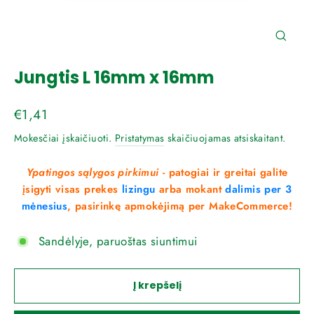
Uždar
(esc)
Jungtis L 16mm x 16mm
Reguliari
€1,41
kaina
Mokesčiai įskaičiuoti.
Pristatymas
skaičiuojamas atsiskaitant.
Ypatingos sąlygos pirkimui
- patogiai ir greitai galite
įsigyti visas prekes
lizingu
arba mokant
dalimis per 3
mėnesius
, pasirinkę apmokėjimą per MakeCommerce!
Sandėlyje, paruoštas siuntimui
Į krepšelį