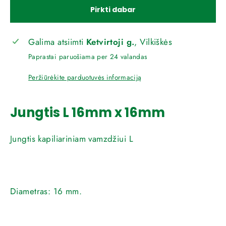
Pirkti dabar
Galima atsiimti
Ketvirtoji g.
, Vilkiškės
Paprastai paruošiama per 24 valandas
Peržiūrėkite parduotuvės informaciją
Jungtis L 16mm x 16mm
Jungtis kapiliariniam vamzdžiui L
Diametras:
16 mm.