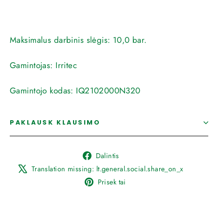
Maksimalus darbinis slėgis:
10,0 bar.
Gamintojas:
Irritec
Gamintojo kodas:
IQ2102000N320
PAKLAUSK KLAUSIMO
Dalintis
Dalintis
Facebook
Translat
Translation missing: lt.general.social.share_on_x
missing
Prisegti
Prisek tai
lt.gener
prie
Pinterest