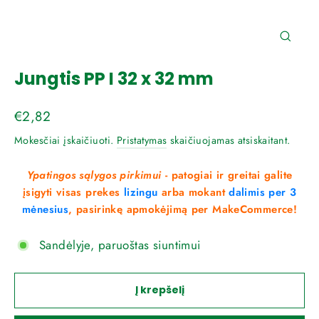
Uždar
(esc)
Jungtis PP I 32 x 32 mm
Reguliari
€2,82
kaina
Mokesčiai įskaičiuoti.
Pristatymas
skaičiuojamas atsiskaitant.
Ypatingos sąlygos pirkimui
- patogiai ir greitai galite
įsigyti visas prekes
lizingu
arba mokant
dalimis per 3
mėnesius
, pasirinkę apmokėjimą per MakeCommerce!
Sandėlyje, paruoštas siuntimui
Į krepšelį