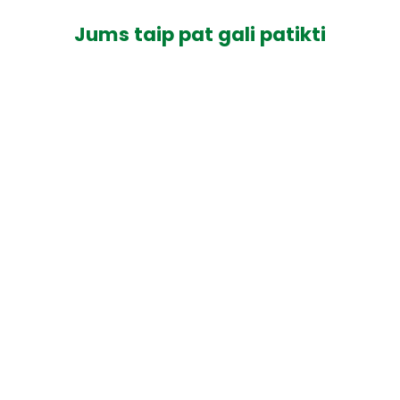
Jums taip pat gali patikti
Jungtis PP I 32 x 32 mm
€2,82