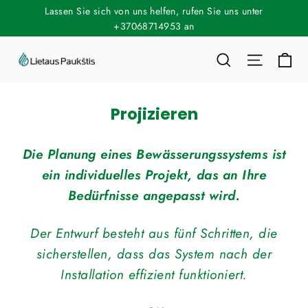
Direkt
Lassen Sie sich von uns helfen, rufen Sie uns unter
zum
+37068714953 an
Inhalt
Ei
Suche
Seitenn
Projizieren
Die Planung eines Bewässerungssystems ist
ein individuelles Projekt, das an Ihre
Bedürfnisse angepasst wird.
Der Entwurf besteht aus fünf Schritten, die
sicherstellen, dass das System nach der
Installation effizient funktioniert.