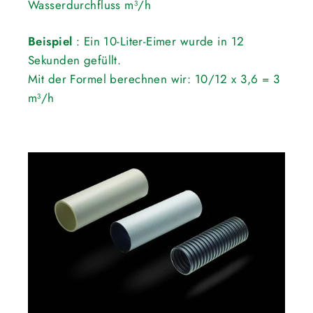
Wasserdurchfluss m³/h
Beispiel
: Ein 10-Liter-Eimer wurde in 12
Sekunden gefüllt.
Mit der Formel berechnen wir: 10/12 x 3,6 = 3
m³/h