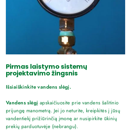
Pirmas laistymo sistemų
projektavimo žingsnis
Išsiaiškinkite vandens slėgį.
Vandens slėgį
apskaičiuosite prie vandens šalitinio
prijungę manometrą. Jei jo neturite, kreipkitės į jūsų
vandentiekį prižiūrinčią įmonę ar nusipirkite ūkinių
prekių parduotuvėje (nebrangu).