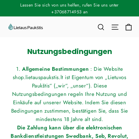
Direkt
Lassen Sie sich von uns helfen, rufen Sie uns unter
zum
+37068714953 an
Inhalt
Ei
Suche
Seitenn
Nutzungsbedingungen
1.
Allgemeine Bestimmungen
: Die Website
shop.lietauspaukstis.lt ist Eigentum von „Lietuvos
Paukštis“ („wir“, „unser“). Diese
Nutzungsbedingungen regeln Ihre Nutzung und
Einkäufe auf unserer Website. Indem Sie diesen
Bedingungen zustimmen, bestätigen Sie, dass Sie
mindestens 18 Jahre alt sind.
Die Zahlung kann über die elektronischen
Bankdienstleistungen Swedbank, Seb, Revolut,