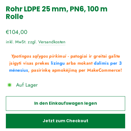
(Esc)
Rohr LDPE 25 mm, PN6, 100 m
Rolle
Normaler
€104,00
Preis
inkl. MwSt. zzgl.
Versandkosten
Ypatingos sąlygos pirkimui
- patogiai ir greitai galite
įsigyti visas prekes
lizingu
arba mokant
dalimis per 3
mėnesius
, pasirinkę apmokėjimą per MakeCommerce!
Auf Lager
In den Einkaufswagen legen
Jetzt zum Checkout