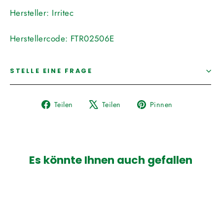
Hersteller:
Irritec
Herstellercode:
FTR02506E
STELLE EINE FRAGE
Auf
Auf
Auf
Teilen
Teilen
Pinnen
Facebook
X
Pinterest
teilen
twittern
pinnen
Es könnte Ihnen auch gefallen