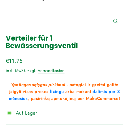
Schli
(Esc)
Verteiler für 1
Bewässerungsventil
Normaler
€11,75
Preis
inkl. MwSt. zzgl.
Versandkosten
Ypatingos sąlygos pirkimui
- patogiai ir greitai galite
įsigyti visas prekes
lizingu
arba mokant
dalimis per 3
mėnesius
, pasirinkę apmokėjimą per MakeCommerce!
Auf Lager