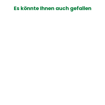
Es könnte Ihnen auch gefallen
Verteiler für 1 Bewässerungsventil
€11,75