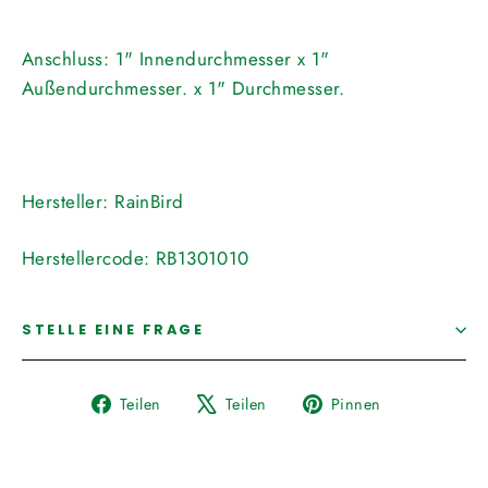
Anschluss:
1" Innendurchmesser x
1"
Außendurchmesser. x
1" Durchmesser.
Hersteller:
RainBird
Herstellercode:
RB1301010
STELLE EINE FRAGE
Auf
Auf
Auf
Teilen
Teilen
Pinnen
Facebook
X
Pinterest
teilen
twittern
pinnen